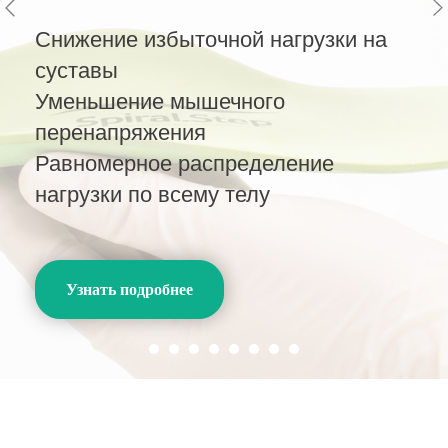
Снижение избыточной нагрузки на
Фейспластика
суставы
Уменьшение мышечного
Устраняем мимические морщины,
перенапряжения
носогубные складки
Равномерное распределение
Работа с причинами старения
нагрузки по всему телу
Узнать подробнее
Узнать подробнее