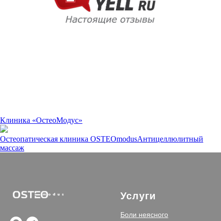
Клиника «ОстеоМодус»
Остеопатическая клиника OSTEOmodus
Антицеллюлитный
массаж
Услуги
Боли неясного