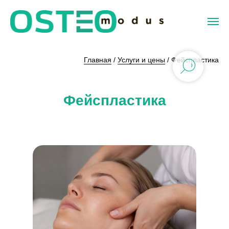
Фейспластика
Главная
/
Услуги и цены
/ Фейспластика
-
авторская
Фейспластика
методика
омоложения
лица