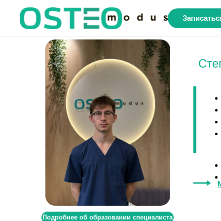
Специалист
Записатьс
по
медицинскому
массажу
Сте
для
взрослых
Степанов
Георгий
Денсович
Подробнее об образовании специалиста